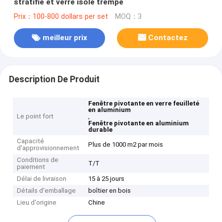
stratifié et verre isolé trempé
Prix：100-800 dollars per set
MOQ：3
meilleur prix
Contactez
Description De Produit
Fenêtre pivotante en verre feuilleté
en aluminium
Le point fort
,
Fenêtre pivotante en aluminium
durable
Capacité
Plus de 1000 m2 par mois
d'approvisionnement
Conditions de
T/T
paiement
Délai de livraison
15 à 25 jours
Détails d'emballage
boîtier en bois
Lieu d'origine
Chine