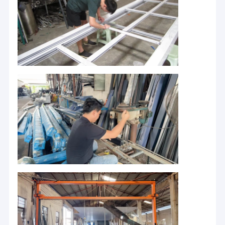
Accueil
SZG a une équipe de
Produits
vente professionnelle
pour aider les clients à
résoudre toutes sortes
À propos de nous
Plutôt que de
de problèmes de pré-