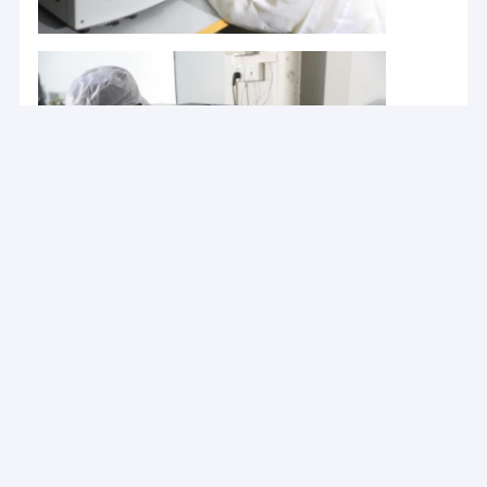
Porte pliante en aluminium
garde-corps en verre en aluminium en U
système à rails en verre
Cloison de séparation en verre
Des fenêtres inclinées et tournées en aluminium
porte en aluminium de pivot
Fenêtre se pliante en aluminium