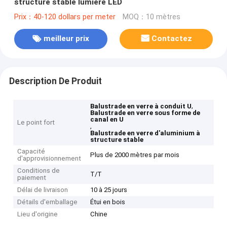
structure stable lumière LED
Prix：40-120 dollars per meter
MOQ：10 mètres
meilleur prix
Contactez
Description De Produit
,
Balustrade en verre à conduit U
Balustrade en verre sous forme de
canal en U
Le point fort
,
Balustrade en verre d'aluminium à
structure stable
Capacité
Plus de 2000 mètres par mois
d'approvisionnement
Conditions de
T/T
paiement
Délai de livraison
10 à 25 jours
Détails d'emballage
Étui en bois
Lieu d'origine
Chine