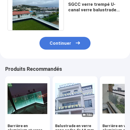
SGCC verre trempé U-
canal verre balustrade
structure stable lumière
LED
Continuer
Produits Recommandés
Barrière en
Balustrade en verre
Barrière en ver