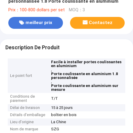
personnalisée 1.8 Porte coulissante en aluminium
Prix：100-800 dollars per set
MOQ：3
meilleur prix
Contactez
Description De Produit
Facile à installer portes coulissantes
en aluminium
,
Porte coulissante en aluminium 1.8
Le point fort
personnalisée
,
Porte coulissante en aluminium sur
mesure
Conditions de
T/T
paiement
Délai de livraison
15 à 25 jours
Détails d'emballage
boîtier en bois
Lieu d'origine
La Chine
Nom de marque
SZG