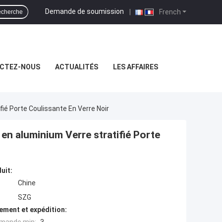
Demande de soumission
|
French
cherche
CTEZ-NOUS
ACTUALITÉS
LES AFFAIRES
ié Porte Coulissante En Verre Noir
n aluminium Verre stratifié Porte
uit:
Chine
SZG
ement et expédition: