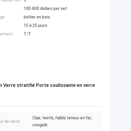
mande min:
3
100-800 dollars per set
ge:
boîtier en bois
15 à 25 jours
iement:
T/T
Verre stratifié Porte coulissante en verre
Clair, teinté, faible teneur en fer,
ur de verre:
congelé